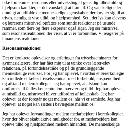
ikke fornemmer resonans eller udveksling af gensidig tillidsfuld og
hjælpsom karakter, er det vanskeligt at høre til. Og vanskeligt eller
umuligt at udfolde de menneskelige egenskaber, der knytter sig til at
trives, nemlig at vise tillid, og hjælpsomhed. Set i det lys kan elevens
og lærerens mistrivsel opfattes som sunde reaktioner på usunde
rammer, som flere og flere eksperter også siger. Jeg ser mistrivsel
som resonansreaktioner, der viser, at vi er forbundne. Vi reagerer på
hinandens reaktioner.
Resonansreaktioner
Det er konkrete oplevelser og erfaringer fra trivselsseminarer for
gymnasielærere, der har fået mig til at tænke over lærer-elev
relationen, på forbindelsestråde og på de grundlæggende
menneskelige resurser. For jeg har oplevet, hvordan et lærerkollegie
kan indlede et fælles trivselsseminar med forbehold, anspændthed
og afstand mellem kolleger. Jeg har oplevet, at afstand kan
omformes til fælles koncentration, nærvær og tillid. Jeg har oplevet,
at mistillid og mistrivsel bliver udfordret af fællesskab. Jeg har
oplevet, at der foregår noget mellem os, når vi er samlede. Jeg har
oplevet, at noget kan sættes i bevægelse mellem os.
Jeg har oplevet forvandlinger mellem medarbejdere i lærerkollegier,
hvor der bliver skabt aktive muligheder for, at medarbejdere kan
opleve tillid og hjælpsomhed mellem hinanden. De menneskelige