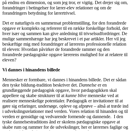
på endnu en dimension, og som jeg tror, er vigtig. Det drejer sig om,
forandringer i betingelser for lærer-elev relationer og om de
forandringers betydning for lærertrivsel.
Det er naturligvis en sammensat problemstilling, for den forandrede
opgave er kompleks og refererer til en række forskellige forhold, der
hver især og sammen kan give anledning til trivselsudfordringer. De
mulige sammenhænge har jeg beskrevet i et par artikler. Her vil jeg
beskæftige mig med forandringer af lærerens professionelle relation
til eleven: Hvordan påvirker de forandrede rammer og den
forandrede pædagogiske opgave lærerens mulighed for at relatere til
eleven?
Vi dannes i hinandens billede
Mennesker er formbare, vi dannes i hinandens billede. Det er sådan
den tyske bildung-tradition beskriver det.
Dannelse
er en
grundlæggende pædagogisk opgave, hvor pædagogikken skal
appellere og skabe strukturer til at
kunne
blive
menneske ved at
realisere menneskelige potentialer. Pædagogik er invitationer til at
gøre sig erfaringer, undersøge, opleve og afprøve – altså at træde ind
i udvekslingsrelationer med verden. Vores relation til hinanden og til
verden er gensidige og vedvarende formende og dannende. I den
tyske dannelsestraditions ånd er skolens pædagogiske opgave at
skabe rum og rammer for de udvekslinger, her er lærernes faglige og