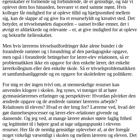
egenskaber er formende og forbindende, de er gensidige, og når vi
oplever dem hos hinanden, besvarer vi med samme mønt. Hvis
kolleger får mulighed for at opleve tillid og hjælpsomhed mellem
sig, kan de slappe af og give fra et resursefyldt og kreativt sted. Det
betyder, at trivselsmødets dagsorden – uanset hvilke emner, der i
øvrigt er afdækkede og relevante – er, at give mulighed for at opleve
og bekræfte fællesskabet.
Men hvis lærerens trivselsudfordringer ikke alene bunder i de
forandrede rammer og i forandring af den pædagogiske opgave,
men også i forandrede betingelser for lærer-elev relationen, så er
problematikken ikke en opgave for den enkelte lærer, det enkelte
lærerkollegium eller den enkelte skole. Så er trivselsproblematikken
et samfundsanliggende og en opgave for skoleledere og politikere.
For mig er der ingen tvivl om, at menneskelige resurser kan
anvendes klogere i skolen. Jeg synes, vi trænger til at høre
gymnasielærernes erfaringer og perspektiver: Hvordan påvirker den
ændrede opgave og de ændrede rammer lærerens arbejde?
Relationen til eleven? Hvad er der brug for? Lærerne ved, hvad der
gør dannelsesprocesser og lærer-elev-relationer givende og
dannende. Og jeg ved, at mange lærere ønsker større faglig frihed
og legitimitet til i højere grad at tage udgangspunkt i elevens
resurser. Her får de nemlig gensidige oplevelser af, at der foregår
noget virkeligt væsentligt i skolen og mellem læreren og eleven. Det