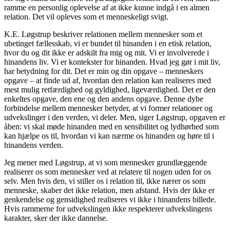
ramme en personlig oplevelse af at ikke kunne indgå i en almen
relation. Det vil opleves som et menneskeligt svigt.
K.E. Løgstrup beskriver relationen mellem mennesker som et
ubetinget fællesskab, vi er bundet til hinanden i en etisk relation,
hvor du og dit ikke er adskilt fra mig og mit. Vi er involverede i
hinandens liv. Vi er kontekster for hinanden. Hvad jeg gør i mit liv,
har betydning for dit. Det er min og din opgave – menneskers
opgave – at finde ud af, hvordan den relation kan realiseres med
mest mulig retfærdighed og gyldighed, ligeværdighed. Det er den
enkeltes opgave, den ene og den andens opgave. Denne dybe
forbindelse mellem mennesker betyder, at vi former relationer og
udvekslinger i den verden, vi deler. Men, siger Løgstrup, opgaven er
åben: vi skal møde hinanden med en sensibilitet og lydhørhed som
kan hjælpe os til, hvordan vi kan nærme os hinanden og høre til i
hinandens verden.
Jeg mener med Løgstrup, at vi som mennesker grundlæggende
realiserer os som mennesker ved at relatere til nogen uden for os
selv. Men hvis den, vi stiller os i relation til, ikke nærer os som
menneske, skaber det ikke relation, men afstand. Hvis der ikke er
genkendelse og gensidighed realiseres vi ikke i hinandens billede.
Hvis rammerne for udvekslingen ikke respekterer udvekslingens
karakter, sker der ikke dannelse.