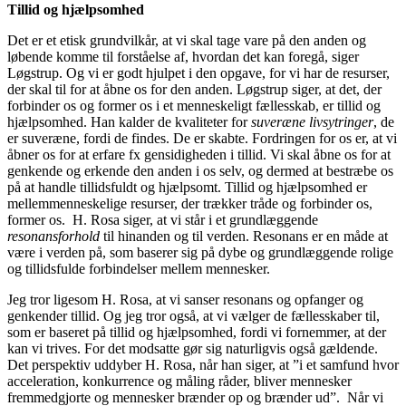
Tillid og hjælpsomhed
Det er et etisk grundvilkår, at vi skal tage vare på den anden og
løbende komme til forståelse af, hvordan det kan foregå, siger
Løgstrup. Og vi er godt hjulpet i den opgave, for vi har de resurser,
der skal til for at åbne os for den anden. Løgstrup siger, at det, der
forbinder os og former os i et menneskeligt fællesskab, er tillid og
hjælpsomhed. Han kalder de kvaliteter for
suveræne livsytringer
, de
er suveræne, fordi de findes. De er skabte. Fordringen for os er, at vi
åbner os for at erfare fx gensidigheden i tillid. Vi skal åbne os for at
genkende og erkende den anden i os selv, og dermed at bestræbe os
på at handle tillidsfuldt og hjælpsomt. Tillid og hjælpsomhed er
mellemmenneskelige resurser, der trækker tråde og forbinder os,
former os. H. Rosa siger, at vi står i et grundlæggende
resonansforhold
til hinanden og til verden. Resonans er en måde at
være i verden på, som baserer sig på dybe og grundlæggende rolige
og tillidsfulde forbindelser mellem mennesker.
Jeg tror ligesom H. Rosa, at vi sanser resonans og opfanger og
genkender tillid. Og jeg tror også, at vi vælger de fællesskaber til,
som er baseret på tillid og hjælpsomhed, fordi vi fornemmer, at der
kan vi trives. For det modsatte gør sig naturligvis også gældende.
Det perspektiv uddyber H. Rosa, når han siger, at ”i et samfund hvor
acceleration, konkurrence og måling råder, bliver mennesker
fremmedgjorte og mennesker brænder op og brænder ud”. Når vi