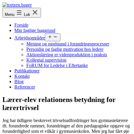
Fortsæt
til
tortzen.bager
Menu
Luk
indhold
Forside
Min faglige baggrund
Åbn
Arbejdsområder
menu
Mening og modstand i forandringsprocesser
Personlig og faglig motivation hos ledere
Aktionslæring er videnproduktion i praksis
Kollegial supervision
FoRUM for Ledelse i Eftertanke
Publikationer
Kontakt
Blog
Referencer
Lærer-elev relationens betydning for
lærertrivsel
Jeg har tidligere beskrevet trivselsudfordringer hos gymnasielærere
ift. forandrede rammer, forandringer af den pædagogiske opgave og
foranderlighed som et vilkår i gymnasieskolen. Men jeg har fået øje