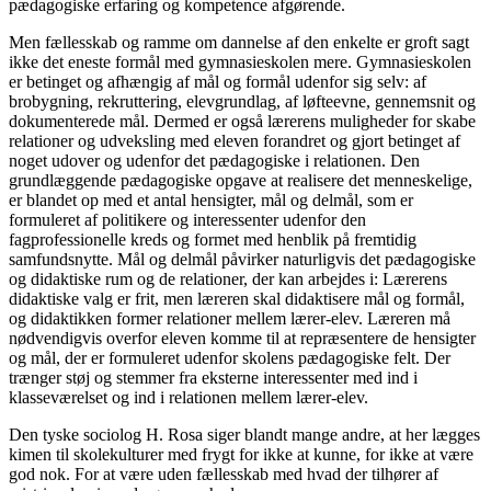
pædagogiske erfaring og kompetence afgørende.
Men fællesskab og ramme om dannelse af den enkelte er groft sagt
ikke det eneste formål med gymnasieskolen mere. Gymnasieskolen
er betinget og afhængig af mål og formål udenfor sig selv: af
brobygning, rekruttering, elevgrundlag, af løfteevne, gennemsnit og
dokumenterede mål. Dermed er også lærerens muligheder for skabe
relationer og udveksling med eleven forandret og gjort betinget af
noget udover og udenfor det pædagogiske i relationen. Den
grundlæggende pædagogiske opgave at realisere det menneskelige,
er blandet op med et antal hensigter, mål og delmål, som er
formuleret af politikere og interessenter udenfor den
fagprofessionelle kreds og formet med henblik på fremtidig
samfundsnytte. Mål og delmål påvirker naturligvis det pædagogiske
og didaktiske rum og de relationer, der kan arbejdes i: Lærerens
didaktiske valg er frit, men læreren skal didaktisere mål og formål,
og didaktikken former relationer mellem lærer-elev. Læreren må
nødvendigvis overfor eleven komme til at repræsentere de hensigter
og mål, der er formuleret udenfor skolens pædagogiske felt. Der
trænger støj og stemmer fra eksterne interessenter med ind i
klasseværelset og ind i relationen mellem lærer-elev.
Den tyske sociolog H. Rosa siger blandt mange andre, at her lægges
kimen til skolekulturer med frygt for ikke at kunne, for ikke at være
god nok. For at være uden fællesskab med hvad der tilhører af