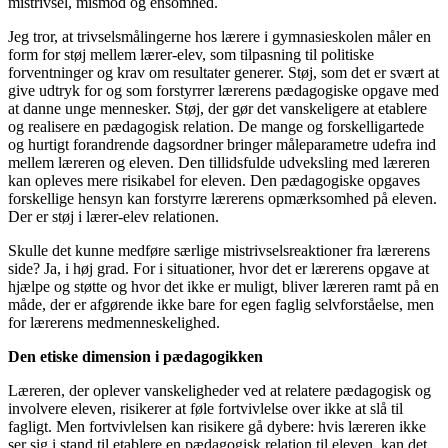
mistrivsel, mismod og ensomhed.
Jeg tror, at trivselsmålingerne hos lærere i gymnasieskolen måler en
form for støj mellem lærer-elev, som tilpasning til politiske
forventninger og krav om resultater generer. Støj, som det er svært at
give udtryk for og som forstyrrer lærerens pædagogiske opgave med
at danne unge mennesker. Støj, der gør det vanskeligere at etablere
og realisere en pædagogisk relation. De mange og forskelligartede
og hurtigt forandrende dagsordner bringer måleparametre udefra ind
mellem læreren og eleven. Den tillidsfulde udveksling med læreren
kan opleves mere risikabel for eleven. Den pædagogiske opgaves
forskellige hensyn kan forstyrre lærerens opmærksomhed på eleven.
Der er støj i lærer-elev relationen.
Skulle det kunne medføre særlige mistrivselsreaktioner fra lærerens
side? Ja, i høj grad. For i situationer, hvor det er lærerens opgave at
hjælpe og støtte og hvor det ikke er muligt, bliver læreren ramt på en
måde, der er afgørende ikke bare for egen faglig selvforståelse, men
for lærerens medmenneskelighed.
Den etiske dimension i pædagogikken
Læreren, der oplever vanskeligheder ved at relatere pædagogisk og
involvere eleven, risikerer at føle fortvivlelse over ikke at slå til
fagligt. Men fortvivlelsen kan risikere gå dybere: hvis læreren ikke
ser sig i stand til etablere en pædagogisk relation til eleven, kan det