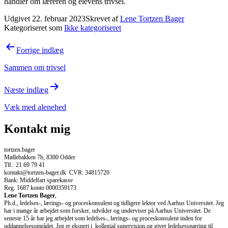
handler om læreren og elevens trivsel.
Udgivet
22. februar 2023
Skrevet af
Lene Tortzen Bager
Kategoriseret som
Ikke kategoriseret
Indlægsnavigation
Forrige indlæg
Sammen om trivsel
Næste indlæg
Væk med alenehed
Kontakt mig
tortzen.bager
Møllebakken 7b, 8300 Odder
Tlf.: 21 69 79 41
kontakt@tortzen-bager.dk CVR: 34815720
Bank: Middelfart sparekasse
Reg. 1687 konto 0000359173
Lene Tortzen Bager
,
Ph.d., ledelses-, lærings- og proceskonsulent og tidligere lektor ved Aarhus Universitet. Jeg
har i mange år arbejdet som forsker, udvikler og underviser på Aarhus Universitet. De
seneste 15 år har jeg arbejdet som ledelses-, lærings- og proceskonsulent inden for
uddannelsesområdet. Jeg er ekspert i kollegial supervision og giver ledelsessparring til