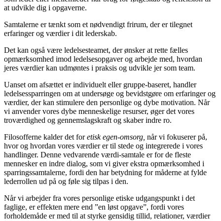
at udvikle dig i opgaverne.
Samtalerne er tænkt som et nødvendigt frirum, der er tilegnet
erfaringer og værdier i dit lederskab.
Det kan også være ledelsesteamet, der ønsker at rette fælles
opmærksomhed imod ledelsesopgaver og arbejde med, hvordan
jeres værdier kan udmøntes i praksis og udvikle jer som team.
Uanset om afsættet er individuelt eller gruppe-baseret, handler
ledelsessparringen om at undersøge og bevidstgøre om erfaringer og
værdier, der kan stimulere den personlige og dybe motivation. Når
vi anvender vores dybe menneskelige resurser, øger det vores
troværdighed og gennemslagskraft og skaber indre ro.
Filosofferne kalder det for
etisk egen-omsorg,
når vi fokuserer på,
hvor og hvordan vores værdier er til stede og integrerede i vores
handlinger. Denne vedvarende værdi-samtale er for de fleste
mennesker en indre dialog, som vi giver ekstra opmærksomhed i
sparringssamtalerne, fordi den har betydning for måderne at fylde
lederrollen ud på og føle sig tilpas i den.
Når vi arbejder fra vores personlige etiske udgangspunkt i det
faglige, er effekten mere end ”en løst opgave”, fordi vores
forholdemåde er med til at styrke gensidig tillid, relationer, værdier