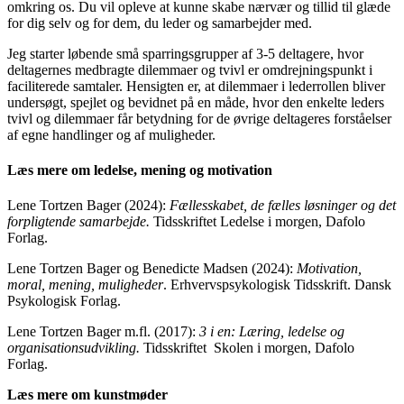
omkring os. Du vil opleve at kunne skabe nærvær og tillid til glæde
for dig selv og for dem, du leder og samarbejder med.
Jeg starter løbende små sparringsgrupper af 3-5 deltagere, hvor
deltagernes medbragte dilemmaer og tvivl er omdrejningspunkt i
faciliterede samtaler. Hensigten er, at dilemmaer i lederrollen bliver
undersøgt, spejlet og bevidnet på en måde, hvor den enkelte leders
tvivl og dilemmaer får betydning for de øvrige deltageres forståelser
af egne handlinger og af muligheder.
Læs mere om ledelse, mening og motivation
Lene Tortzen Bager (2024):
Fællesskabet, de fælles løsninger og det
forpligtende samarbejde.
Tidsskriftet Ledelse i morgen, Dafolo
Forlag.
Lene Tortzen Bager og Benedicte Madsen (2024):
Motivation,
moral, mening, muligheder
. Erhvervspsykologisk Tidsskrift. Dansk
Psykologisk Forlag.
Lene Tortzen Bager m.fl. (2017):
3 i en: Læring, ledelse og
organisationsudvikling.
Tidsskriftet Skolen i morgen, Dafolo
Forlag.
Læs mere om kunstmøder