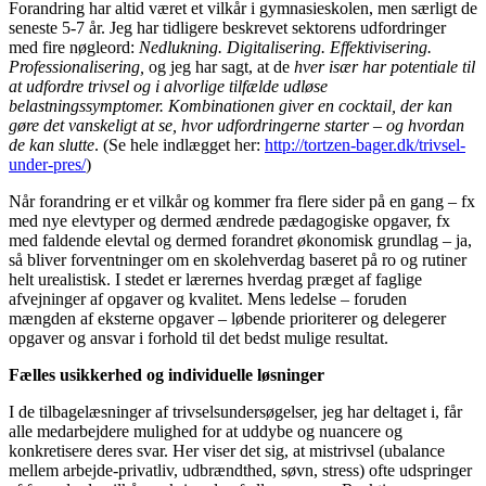
Forandring har altid været et vilkår i gymnasieskolen, men særligt de
seneste 5-7 år. Jeg har tidligere beskrevet sektorens udfordringer
med fire nøgleord:
Nedlukning. Digitalisering. Effektivisering.
Professionalisering,
og jeg har sagt, at de
hver især har potentiale til
at udfordre trivsel og i alvorlige tilfælde udløse
belastningssymptomer. Kombinationen giver en cocktail, der kan
gøre det vanskeligt at se, hvor udfordringerne starter – og hvordan
de kan slutte
. (Se hele indlægget her:
http://tortzen-bager.dk/trivsel-
under-pres/
)
Når forandring er et vilkår og kommer fra flere sider på en gang – fx
med nye elevtyper og dermed ændrede pædagogiske opgaver, fx
med faldende elevtal og dermed forandret økonomisk grundlag – ja,
så bliver forventninger om en skolehverdag baseret på ro og rutiner
helt urealistisk. I stedet er lærernes hverdag præget af faglige
afvejninger af opgaver og kvalitet. Mens ledelse – foruden
mængden af eksterne opgaver – løbende prioriterer og delegerer
opgaver og ansvar i forhold til det bedst mulige resultat.
Fælles usikkerhed og individuelle løsninger
I de tilbagelæsninger af trivselsundersøgelser, jeg har deltaget i, får
alle medarbejdere mulighed for at uddybe og nuancere og
konkretisere deres svar. Her viser det sig, at mistrivsel (ubalance
mellem arbejde-privatliv, udbrændthed, søvn, stress) ofte udspringer