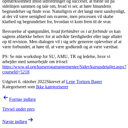
opmærksomhed imod udfordringer og succeser, at træde ud på
sidelinjen sammen og tale om, hvad vi ser, at høre hinandens
begrundelser og finde svar. Naturligvis er det langt mest sandsynligt,
at der vil være uenighed om svarene, men processen vil skabe
klarhed og begrundelser for, hvordan vi kom frem til de svar.
Besvarelse af spørgsmålet,
hvad forhindrer os i at forbinde os
kan
sagtens afdække behov for at udvikle færdigheder eller tage aftaler
op til revision. Men dialogen vil i sig selv generere oplevelser af at
være forbundet, at høre til, at være godkendt og at være værdsat.
PS: Se min workshop for SU, AMU, TR og ledelse, hvor vi
arbejder med
samarbejde om trivsel:
https://www.gl.org/kurserogarrangementer/Sider/kursusdetaljer.aspx?
courseId=5218
Udgivet
6. oktober 2022
Skrevet af
Lene Tortzen Bager
Kategoriseret som
Ikke kategoriseret
Indlægsnavigation
Forrige indlæg
Trivsel under pres
Næste indlæg