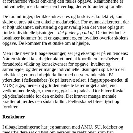
af forandrede vilkår omkring den fælles opgave. Reaktionerne er
individuelle, men bunder i en hverdag, der er foranderlig for alle.
De forandringer, der ikke adresseres og beskrives kollektivt, kan
skabe et pres på den enkelte medarbejder. For gymnasielæreren, der
er højt uddannet, selvstændig og ansvarlig kan det være oplagt at
finde individuelle løsninger –
det finder jeg ud af.
De individuelle
løsninger kommer fra et engagement og en loyalitet overfor skolens
opgave. De kommer fra et ønske om at hjælpe.
Men i de nævnte tilbagelæsninger, ser jeg eksempler på en tendens:
Når en skole ikke arbejder aktivt med at koordinere forståelser af
forandrede vilkår og konsekvenser for opgave, kvalitet og
samarbejde, og der er mange individuelle løsninger i spil, kan der
udvikle sig en medarbejderkultur med en yder/inderside. På
ydersiden i fællesskaber (fx på lærerværelset, i faggruppe-mødet, til
MUS) siger, mener og gør den enkelte lærer noget andet, end
vedkommende siger, mener og gør i sin praksis. Der bliver forskel
på yder/inderside for den enkelte. Det kræver mange mentale
kræfter at færdes i en sådan kultur. Fællesskabet bliver tømt og
forvitrer.
Reaktioner
I tilbagelæsningerne har jeg sammen med AMU, SU, ledelser og
medarbejdere set og hørt om personlige reaktioner, som kan