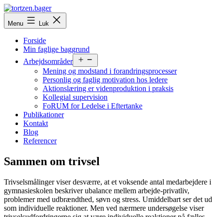
Fortsæt
til
tortzen.bager
Menu
Luk
indhold
Forside
Min faglige baggrund
Åbn
Arbejdsområder
menu
Mening og modstand i forandringsprocesser
Personlig og faglig motivation hos ledere
Aktionslæring er videnproduktion i praksis
Kollegial supervision
FoRUM for Ledelse i Eftertanke
Publikationer
Kontakt
Blog
Referencer
Sammen om trivsel
Trivselsmålinger viser desværre, at et voksende antal medarbejdere i
gymnasieskolen beskriver ubalance mellem arbejde-privatliv,
problemer med udbrændthed, søvn og stress. Umiddelbart ser det ud
som individuelle reaktioner. Men ved nærmere undersøgelse viser
trivselsudfordringerne sig at være individuelle reaktioner på fælles