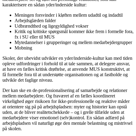
karakterisere en sådan yder/inderside kultur:
Meningen forsvinder i kløften mellem udadtil og indadtil
Arbejdsglæden falder
Udbrændthed og ligegyldighed vokser
Kritik og kritiske spørgsmål kommer ikke frem i formelle fora,
fx i SU eller til MUS
Mytedannelser i grupperinger og mellem medarbejdergrupper
Mobning
Skoler, der ubevidst udvikler en yder/inderside-kultur kan med tiden
opleve udfordringer i forhold til at tale sammen, at delegere ansvar,
at have en fælles kritisk drøftelse, at anvende MUS konstruktivt, at
få formelle fora til at understøtte organisationen og at fastholde og
udvikle det faglige niveau.
Der kan ske en de-professionalisering af samarbejde og relationer
mellem medarbejdere. Og fraværet af en fælles koordineret
virkelighed øger risikoen for ikke-professionelle og reaktive måder
at orientere sig på på arbejdspladsen: myter og historier kan opstå
uden, at de bliver realitetschekkede – og i grelle tilfælde uden at
medarbejdere viser emotionel (selv)kontrol. En sådan adfærd på
arbejdspladsen vil naturligt øge den mentale belastning og mistrivsel
på skolen.