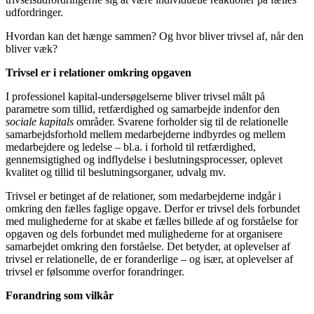
udfordringer.
Hvordan kan det hænge sammen? Og hvor bliver trivsel af, når den
bliver væk?
Trivsel er i relationer omkring opgaven
I professionel kapital-undersøgelserne bliver trivsel målt på
parametre som tillid, retfærdighed og samarbejde indenfor den
sociale kapitals
områder. Svarene forholder sig til de relationelle
samarbejdsforhold mellem medarbejderne indbyrdes og mellem
medarbejdere og ledelse – bl.a. i forhold til retfærdighed,
gennemsigtighed og indflydelse i beslutningsprocesser, oplevet
kvalitet og tillid til beslutningsorganer, udvalg mv.
Trivsel er betinget af de relationer, som medarbejderne indgår i
omkring den fælles faglige opgave. Derfor er trivsel dels forbundet
med mulighederne for at skabe et fælles billede af og forståelse for
opgaven og dels forbundet med mulighederne for at organisere
samarbejdet omkring den forståelse. Det betyder, at oplevelser af
trivsel er relationelle, de er foranderlige – og især, at oplevelser af
trivsel er følsomme overfor forandringer.
Forandring som vilkår