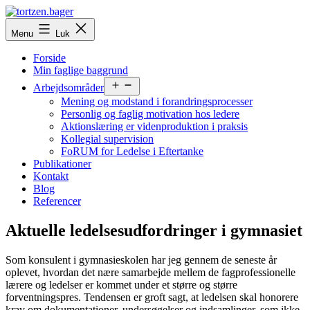
Fortsæt
til
tortzen.bager
Menu
Luk
indhold
Forside
Min faglige baggrund
Åbn
Arbejdsområder
menu
Mening og modstand i forandringsprocesser
Personlig og faglig motivation hos ledere
Aktionslæring er videnproduktion i praksis
Kollegial supervision
FoRUM for Ledelse i Eftertanke
Publikationer
Kontakt
Blog
Referencer
Aktuelle ledelsesudfordringer i gymnasiet
Som konsulent i gymnasieskolen har jeg gennem de seneste år
oplevet, hvordan det nære samarbejde mellem de fagprofessionelle
lærere og ledelser er kommet under et større og større
forventningspres. Tendensen er groft sagt, at ledelsen skal honorere
krav om dokumentationer, undersøgelser og indsamlinger, som ikke