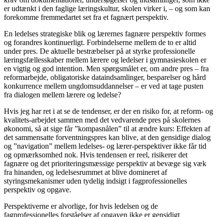
er udtænkt i den faglige læringskultur, skolen virker i, – og som kan
forekomme fremmedartet set fra et fagnært perspektiv.
En ledelses strategiske blik og lærernes fagnære perspektiv formes
og forandres kontinuerligt. Forbindelserne mellem de to er altid
under pres. De aktuelle bestræbelser på at styrke professionelle
læringsfællesskaber mellem lærere og ledelser i gymnasieskolen er
en vigtig og god intention. Men spørgsmålet er, om andre pres – fra
reformarbejde, obligatoriske dataindsamlinger, besparelser og hård
konkurrence mellem ungdomsuddannelser – er ved at tage pusten
fra dialogen mellem lærere og ledelse?
Hvis jeg har ret i at se de tendenser, er der en risiko for, at reform- og
kvalitets-arbejdet sammen med det vedvarende pres på skolernes
økonomi, så at sige får ”kompasnålen” til at ændre kurs: Effekten af
det sammensatte forventningspres kan blive, at den gensidige dialog
og ”navigation” mellem ledelses- og lærer-perspektiver ikke får tid
og opmærksomhed nok. Hvis tendensen er reel, risikerer det
fagnære og det prioriteringsmæssige perspektiv at bevæge sig væk
fra hinanden, og ledelsesrummet at blive domineret af
styringsmekanismer uden tydelig indsigt i fagprofessionelles
perspektiv og opgave.
Perspektiverne er alvorlige, for hvis ledelsen og de
fagprofessionelles forståelser af opgaven ikke er gensidigt