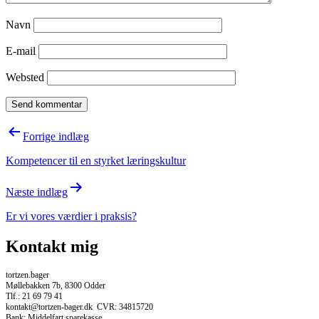
Navn
E-mail
Websted
Indlægsnavigation
Forrige indlæg
Kompetencer til en styrket læringskultur
Næste indlæg
Er vi vores værdier i praksis?
Kontakt mig
tortzen.bager
Møllebakken 7b, 8300 Odder
Tlf.: 21 69 79 41
kontakt@tortzen-bager.dk CVR: 34815720
Bank: Middelfart sparekasse