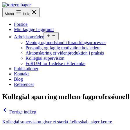
Fortsæt
til
tortzen.bager
Menu
Luk
indhold
Forside
Min faglige baggrund
Åbn
Arbejdsområder
menu
Mening og modstand i forandringsprocesser
Personlig og faglig motivation hos ledere
Aktionslæring er videnproduktion i praksis
Kollegial supervision
FoRUM for Ledelse i Eftertanke
Publikationer
Kontakt
Blog
Referencer
Kollegial sparring mellem fagprofessionell
Indlægsnavigation
Forrige indlæg
Kollegial supervision giver et stærkt fællesskab, siger lærere