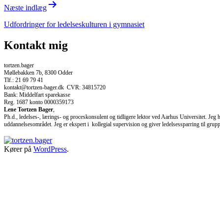
Næste indlæg
Udfordringer for ledelseskulturen i gymnasiet
Kontakt mig
tortzen.bager
Møllebakken 7b, 8300 Odder
Tlf.: 21 69 79 41
kontakt@tortzen-bager.dk CVR: 34815720
Bank: Middelfart sparekasse
Reg. 1687 konto 0000359173
Lene Tortzen Bager
,
Ph.d., ledelses-, lærings- og proceskonsulent og tidligere lektor ved Aarhus Universitet. Jeg
uddannelsesområdet. Jeg er ekspert i kollegial supervision og giver ledelsessparring til grupper 
Kører på
WordPress
.